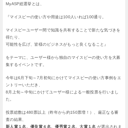
MyASP総選挙とは、
『マイスピーの使い方や用途は100人いれば100通り。
マイスピーユーザー間で知識を共有することで新たな気づきを
得たり、
可能性を広げ、皆様のビジネスがもっと良くなること』
をテーマに、ユーザー様から独自のマイスピーの使い方を大募
集するイベントです。
今年は6月下旬～7月初旬にかけてマイスピーの使い方事例をエ
ントリーいただき、
8月上旬～中旬にかけてユーザー様による一般投票を行いまし
た。
投票総数は480票以上（昨年から約150票増！）、厳正なる審
査の結果、
新人賞１名、優良賞４名、優秀賞２名、大賞１名
が選出されま