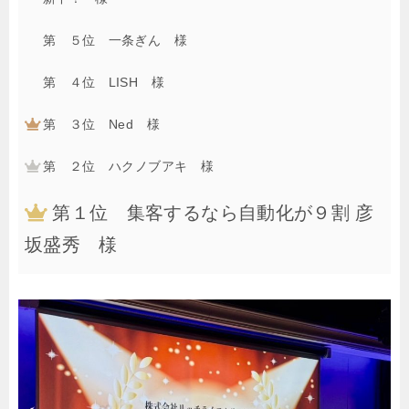
第 ５位 一条ぎん 様
第 ４位 LISH 様
第 ３位 Ned 様
第 ２位 ハクノブアキ 様
第１位 集客するなら自動化が９割 彦
坂盛秀 様