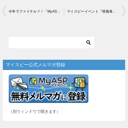
投
今年でファイナル？！「MyASP活用事例コンテスト2022」概要
マイスピーイベント「情報発信幸福度バク上げ！読んで飲んで盛り上がる“星読みビアガーデン”」の現場レポート
稿
ナ
ビ
ゲ
ー
マイスピー公式メルマガ登録
シ
ョ
ン
（別ウィンドウで開きます）