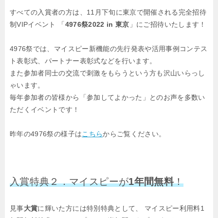
すべての入賞者の方は、11月下旬に東京で開催される完全招待
制VIPイベント
「
4976祭2022 in 東京
」にご招待いたします！
4976祭では、マイスピー新機能の先行発表や活用事例コンテス
ト表彰式、
パートナー表彰式などを行います。
また参加者同士の交流で刺激をもらうという方も沢山いらっし
ゃいます。
毎年参加者の皆様から「参加してよかった」とのお声を多数い
ただくイベントです！
昨年の4976祭の様子は
こちら
からご覧ください。
入賞特典２．マイスピーが
1年間無料
！
見事
大賞
に輝いた方には特別特典として、
マイスピー利用料1