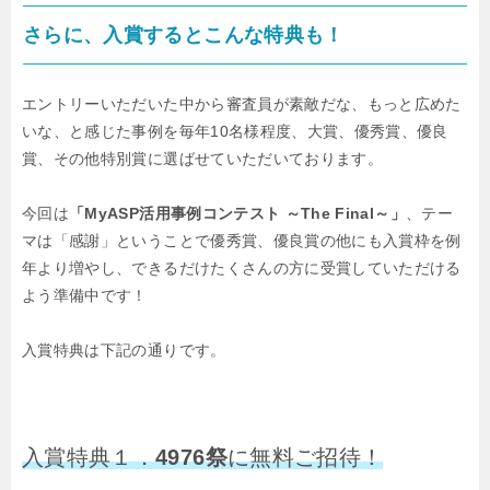
さらに、入賞するとこんな特典も！
エントリーいただいた中から審査員が素敵だな、もっと広めた
いな、と感じた事例を
毎年10名様程度、大賞、優秀賞、優良
賞、その他特別賞に選ばせていただいております。
今回は
「MyASP活用事例コンテスト ～The Final～」
、テー
マは「感謝」ということで
優秀賞、優良賞の他にも入賞枠を例
年より増やし、できるだけたくさんの方に受賞していただける
よう準備中です！
入賞特典は下記の通りです。
入賞特典１．
4976祭
に無料ご招待！