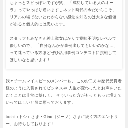
ちょっとスピっぽいですが笑、
「成功している人のオー
ラ」ってやっぱり違いますしネット時代の今だからこそ、
リアルの場でないとわからない感覚を知るのは大きな価値
があると個人的には思います。
スタッフもみなさん紳士淑女ばかりで意味不明なレベルで
優しいので、
「自分なんかが事例出してもいいのかな…」
って迷っている方ほどぜひ活用事例コンテストに挑戦して
ほしいなと思います！
我々チームマイスピーのメンバーも、
このお二方や歴代受賞者
様のように入賞されてビジネスや
人生が変わったとお声をいた
だくことは非常に嬉しく、
そういった方がもっともっと増えて
いってほしいと切に願っております。
toshi（トシ）さま・Gino（ジーノ）さまに続く方のエントリ
ー、お待ちしております！