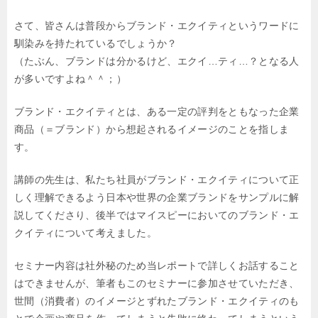
さて、皆さんは普段からブランド・エクイティというワードに
馴染みを持たれているでしょうか？
（たぶん、ブランドは分かるけど、エクイ…ティ…？となる人
が多いですよね＾＾；）
ブランド・エクイティとは、
ある一定の評判をともなった企業
商品（＝ブランド）から想起されるイメージのことを
指しま
す。
講師の先生は、私たち社員がブランド・エクイティについて正
しく理解できるよう
日本や世界の企業ブランドをサンプルに解
説してくださり、
後半ではマイスピーにおいてのブランド・エ
クイティについて考えました。
セミナー内容は社外秘のため当レポートで詳しくお話すること
はできませんが、
筆者もこのセミナーに参加させていただき、
世間（消費者）のイメージとずれた
ブランド・エクイティのも