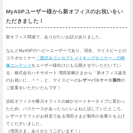
MyASPユーザー様から新オフィスのお祝いをい
ただきました！
新オフィス関連で、ありがたいお話がありました。
なんとMyASPのヘビーユーザーであり、現在、マイスピーとの
コラボセミナー
「星読みコンセプトメイキングセミナー」の映
像コンテンツ
をユーザー様向けにも
公開させていただいてい
る、株式会社ハチサポート 増田栄嗣さまから
「新オフィス誕生
のお祝いに…＾＾」と、マイスピーの
レザーパスケース製作
の
ご提案をいただいたんです！
浜松オフィスや勝川オフィスの鍵がカードキータイプに変わっ
たため、
パスケースがあったらいいよねと話していたところ、
レザークラフトがお得意である増田さまが製作の名乗りを上げ
てくださいました。
（増田さま、ありがとうございます！）