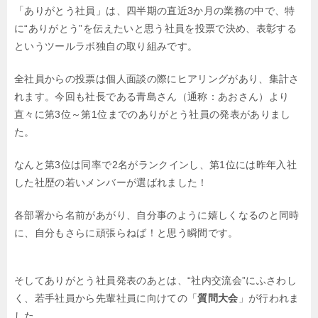
「ありがとう社員」は、四半期の直近3か月の業務の中で、特
に“ありがとう”を伝えたい
と思う社員を投票で決め、表彰する
というツールラボ独自の取り組みです。
全社員からの投票は個人面談の際にヒアリングがあり、集計さ
れます。
今回も社長である青島さん（通称：あおさん）より
直々に第3位～第1位までの
ありがとう社員の発表がありまし
た。
なんと第3位は同率で2名がランクインし、第1位には昨年入社
した社歴の若いメンバーが
選ばれました！
各部署から名前があがり、自分事のように嬉しくなるのと同時
に、自分もさらに
頑張らねば！と思う瞬間です。
そしてありがとう社員発表のあとは、“社内交流会”にふさわし
く、若手社員から
先輩社員に向けての「
質問大会
」が行われま
した。