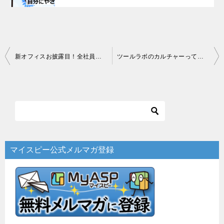
投
新オフィスお披露目！全社員でこれからの10年を語りました＠社内交流会
ツールラボのカルチャーってなんだろう？＠社内交流会
稿
ナ
ビ
ゲ
ー
マイスピー公式メルマガ登録
シ
ョ
ン