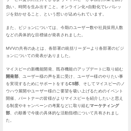
負い、時間を生み出すこと。
オンライン化×自動化でレバレッ
ジを効かせること、という想いが込められています。
また、ビジョンについては、今期のユーザー数や社員採用人数
などの
具体的な目標値が発表されました。
MVVの共有のあとは、各部署の統括リーダーより各部署のビジ
ョンについての
発表がありました。
マイスピーの新機能開発、既存機能のアップデートに取り組む
開発部
、
ユーザー様の声を直に受け、ユーザー様のやりたい事
を実現するためにサポートをする
CS部
、
そしてマイスピーのノ
ウハウ展開やユーザー様のご要望を吸い上げるためのイベント
開催、
パートナーの皆様がよりマイスピーを紹介したいと思え
る制度やキャンペーンの考案など
に取り組む
マーケティング
部
、の順番で今後の具体的な活動指標について共有されまし
た。