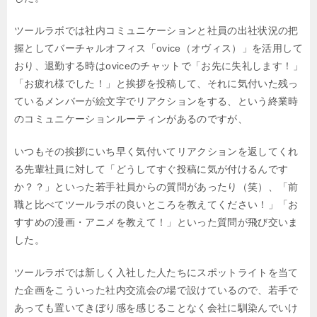
ツールラボでは社内コミュニケーションと社員の出社状況の把
握として
バーチャルオフィス「ovice（オヴィス）」を活用して
おり、
退勤する時はoviceのチャットで「お先に失礼します！」
「お疲れ様でした！」と
挨拶を投稿して、それに気付いた残っ
ているメンバーが絵文字でリアクションをする、
という終業時
のコミュニケーションルーティンがあるのですが、
いつもその挨拶にいち早く気付いてリアクションを返してくれ
る先輩社員に対して
「どうしてすぐ投稿に気が付けるんです
か？？」といった若手社員からの質問があったり（笑）、
「前
職と比べてツールラボの良いところを教えてください！」
「お
すすめの漫画・アニメを教えて！」といった質問が飛び交いま
した。
ツールラボでは新しく入社した人たちにスポットライトを当て
た企画を
こういった社内交流会の場で設けているので、
若手で
あっても置いてきぼり感を感じることなく会社に馴染んでいけ