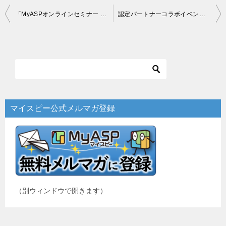
投
「MyASPオンラインセミナー Vol.４～ Vol.６」振り返りレポート
認定パートナーコラボイベント『たった１通から始める！ファン化メルマガ10の極意セミナー』現場レポート！
稿
ナ
ビ
ゲ
ー
マイスピー公式メルマガ登録
シ
ョ
ン
（別ウィンドウで開きます）