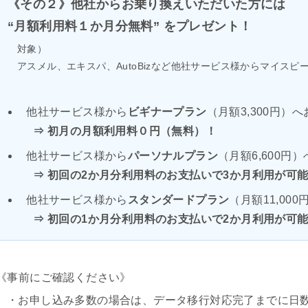
《その２》他社からお乗り換えいただいた方には
“月額利用料１か月分無料” をプレゼント！
対象）
アスメル、エキスパ、AutoBizなど他社サービス様からマイス
他社サービス様から
ビギナープラン
（月額3,300円）
⇒ 初月の月額利用料０円（無料）！
他社サービス様から
パーソナルプラン
（月額6,600円
⇒ 初回の2か月分利用料のお支払いで3か月利用が可
他社サービス様から
スタンダードプラン
（月額11,00
⇒ 初回の1か月分利用料のお支払いで2か月利用が可
《事前にご確認ください》
・お申し込み多数の場合は、データ移行対応完了までに日