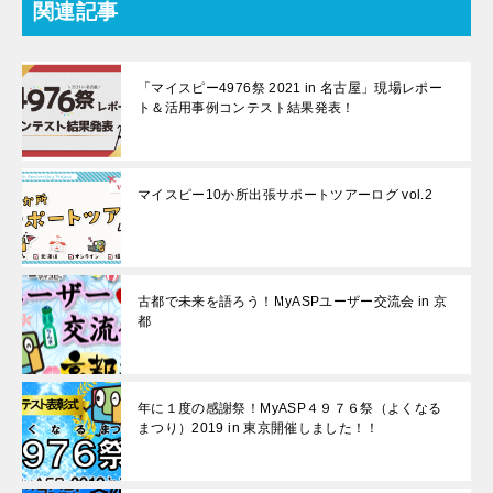
関連記事
「マイスピー4976祭 2021 in 名古屋」現場レポー
ト＆活用事例コンテスト結果発表！
マイスピー10か所出張サポートツアーログ vol.2
古都で未来を語ろう！MyASPユーザー交流会 in 京
都
年に１度の感謝祭！MyASP４９７６祭（よくなる
まつり）2019 in 東京開催しました！！