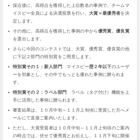
採点後に、高得点を獲得した上位数名の事例で、チームマ
イスピー全員による決選投票を行い、
大賞＝最優秀者
を決
定します。
その他に、高得点を獲得した事例の中から
優秀賞、優良賞
を選出します。
さらに今回のコンテストでは、大賞、優秀賞、優良賞の他
に下記２部門の特別賞をご用意します。
特別賞その１：新人部門
マイスピー
歴２年以下
のユーザ
ーを対象とし、その中でもっとも優れた事例に贈られま
す。
特別賞その２：ラベル部門
ラベル（タグ付け）機能を上
手に活用した事例に贈られます。
審査結果は、１０月中旬～１１月上旬頃に受賞した方へメ
ールにて直接ご案内いたします。
ただし、大賞受賞者は１０月中旬～１１月上旬頃のご案内
の時点では、伏せて優秀賞とお伝えし、１１月下旬に開催