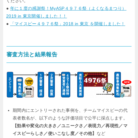
ください。
●
年に１度の感謝祭！MyASP４９７６祭（よくなるまつり）
2019 in 東京開催しました！！
●
「マイスピー４９７６祭」2018 in 東京 を開催しました！
審査方法と結果報告
期間内にエントリーされた事例を、チームマイスピーの代
表者数名が、以下のような評価項目で公平に採点します。
【効果や変化の大きさ／ユニークさ／表現力／再現性／マ
イスピーらしさ／使いこなし度／その他】
など