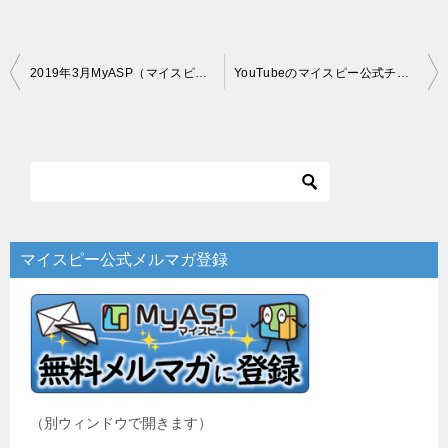
投
2019年3月MyASP（マイスピー）社内交流会＆サプライズ！！
YouTubeのマイスピー公式チャンネルのご案内
稿
ナ
ビ
ゲ
ー
マイスピー公式メルマガ登録
シ
ョ
ン
（別ウィンドウで開きます）