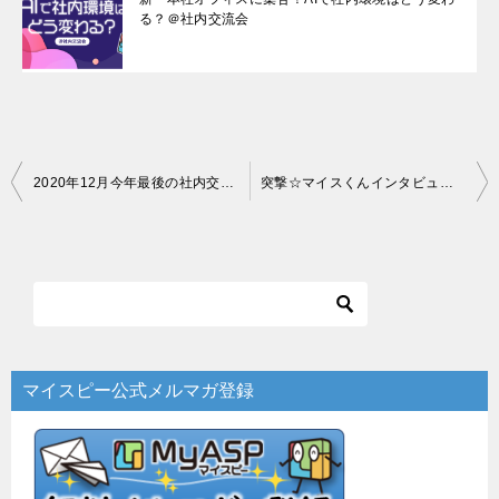
る？＠社内交流会
投
2020年12月今年最後の社内交流会：目標を立てよう！
突撃☆マイスくんインタビュー 2021年1月（開発部ハヤッシー・なんさん）
稿
ナ
ビ
ゲ
ー
マイスピー公式メルマガ登録
シ
ョ
ン