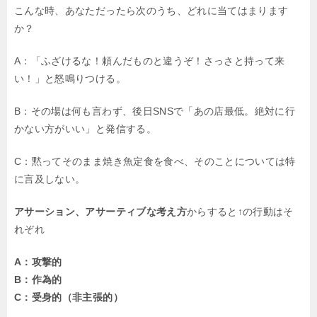
こんな時、あなただったら次のうち、どれに当てはまります
か？
A：「ふざけるな！頼んだものと違うぞ！さっさと持って来
い！」と怒鳴りつける。
B：その場は何も言わず、後日SNSで「あの店最低。絶対に行
かない方がいい」と発信する。
C：黙ってそのまま焼き魚定食を食べ、そのことについては特
に言及しない。
アサーション、アサーティブな考え方
からすると↑の行動はそ
れぞれ
A：攻撃的
B：作為的
C：受身的（非主張的）