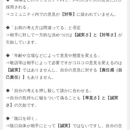
採用される」
⇒コミュニティ内での意見が
【対等】
に扱われていません。
◆「お前の考え方は間違ってる」と否定
⇒相手に対して一方的な決めつけは
【誠実さ】と【対等さ】
が
欠如しています。
◆「年齢や立場などによって意見や態度を変える」
⇒敬語等は相手によって必要ですがコロコロ意見を変えるのは
【誠実】
ではありませんし、自分の意見に対する
【責任感（自
己責任）】
もありません。
◆「自分の考えを押し殺して誰かに合わせる」
⇒自分の気持ちに嘘をついて偽ることも
【率直さ】と【誠実
さ】
の欠如です。
◆「陰口を叩く」
⇒陰口自体が相手にとって
【誠実】
ではないですし、自分の主