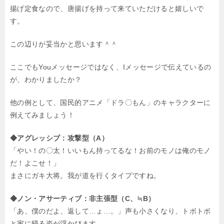
揚げ定食なので、唐揚げを持って来ていただけると嬉しいで
す。
この辺りが妥当かと思います＾＾
ここでもYouメッセージではなく、Iメッセージで伝えているの
が、わかりましたか？
他の例として、国民的アニメ「ドラ〇もん」のキャラクターに
例えてみましょう！
◆アグレッシブ：攻撃型（A）
「やい！の〇太！いいもん持ってるな！お前のモノは俺のモノ
だ！よこせ！」
まさにガキ大将。我が道を行くタイプですね。
◆ノン・アサーティブ：非主張型（C、≒B）
「あ、僕のだよ、返して…ょ…。」声も小さくなり、トボトボ
と家に帰る姿が浮かびます。