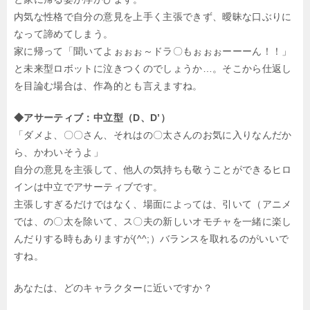
内気な性格で自分の意見を上手く主張できず、曖昧な口ぶりに
なって諦めてしまう。
家に帰って「聞いてよぉぉぉ～ドラ〇もぉぉぉーーーん！！」
と未来型ロボットに泣きつくのでしょうか…。そこから仕返し
を目論む場合は、作為的とも言えますね。
◆アサーティブ：中立型（D、D’）
「ダメよ、〇〇さん、それはの〇太さんのお気に入りなんだか
ら、かわいそうよ」
自分の意見を主張して、他人の気持ちも敬うことができるヒロ
インは中立でアサーティブです。
主張しすぎるだけではなく、場面によっては、引いて（アニメ
では、の〇太を除いて、ス〇夫の新しいオモチャを一緒に楽し
んだりする時もありますが(^^;）バランスを取れるのがいいで
すね。
あなたは、どのキャラクターに近いですか？