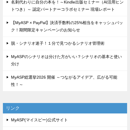
名刺代わりに自分の本を！～Kindle出版セミナー（AI活用ヒン
トつき）～ 認定パートナーコラボセミナー 現場レポート
【MyASP × PayPal】決済手数料の25%相当をキャッシュバッ
ク！期間限定キャンペーンのお知らせ
脱・シナリオ迷子！１分で見つかるシナリオ管理術
MyASPのシナリオは分けた方がいい？シナリオの基本と使い
分け
MyASP総選挙2026 開催 ～つながるアイデア、広がる可能
性！～
リンク
MyASP(マイスピー)公式サイト