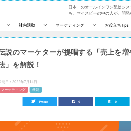
日本一のオールインワン配信シス
ち、マイスピーの中の人が、開発
社内活動
マーケティング
お役立ちTips
伝説のマーケターが提唱する「売上を増
法」を解説！
公開日：
2022年7月14日
マーケティング
機能
Tweet
0
0