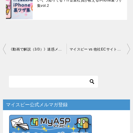
いくつ知ってる？IT企業社員が教えるiPhone裏ワザ
集vol.2
投
《動画で解説（3/3）》迷惑メールと判定されないメールの書き方「8つの対策」【メルマガ到達率】
マイスピー vs 他社ECサイト！決済手数料の安さを比較してみた
稿
ナ
ビ
ゲ
ー
マイスピー公式メルマガ登録
シ
ョ
ン