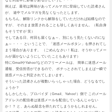
なぜ到達率に影響があるかというと・・・
例えば、最初は興味があってメルマガに登録していた読者さん
が、
途中でメルマガを見なくなったとします。
もちろん、解除リンクから解除をしていただければ結構なので
すが、
そのまま放置されることも珍しくありません。（私自身
もそうですが 笑）
そしてある日、何回も届くなぁ～、別にもう見たくないのにな
ぁ～・・・
ということで、「迷惑メールボタン」を押されてし
まう場合があります。
（ごめんなさい！私は、そうやってメー
ルが届かないようにしていたこともあります）
特にGmailやYahoo!などのフリーメールは、
簡単に迷惑メール
通報、受信拒否ができるので、
ポチっとされてしまえば一瞬で
迷惑メールと判定されてしまいます。
そういった読者さんが複数いらっしゃった場合、どうなるでし
ょうか？
もしかしたら、プロバイダ（Gmail、Yahoo!）側で
このメール
アドレスの配信者は迷惑メールを配信しているんじゃない
か！？
と、あらぬ疑念を持たれてしまうかもしれません。