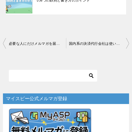
の8つの鉄則と書き方のポイント
投
必要な人にだけメルマガを届けて到達率UP！マイスピーでできる方法を解説
国内系の決済代行会社は使いやすい！？UnivaPayを調査した件
稿
ナ
ビ
ゲ
ー
マイスピー公式メルマガ登録
シ
ョ
ン