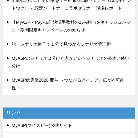
名刺代わりに自分の本を！～Kindle出版セミナー（AI活用ヒン
トつき）～ 認定パートナーコラボセミナー 現場レポート
【MyASP × PayPal】決済手数料の25%相当をキャッシュバッ
ク！期間限定キャンペーンのお知らせ
脱・シナリオ迷子！１分で見つかるシナリオ管理術
MyASPのシナリオは分けた方がいい？シナリオの基本と使い
分け
MyASP総選挙2026 開催 ～つながるアイデア、広がる可能
性！～
リンク
MyASP(マイスピー)公式サイト