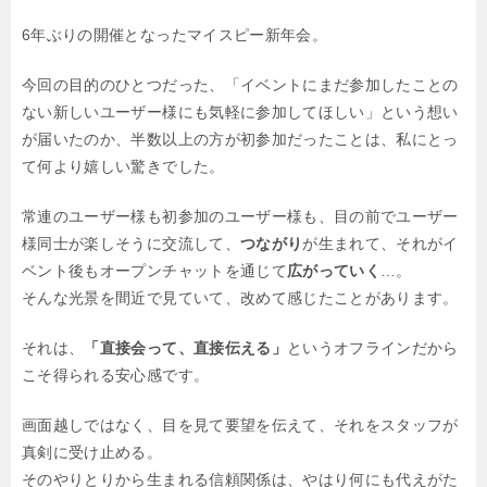
6年ぶりの開催となったマイスピー新年会。
今回の目的のひとつだった、「イベントにまだ参加したことの
ない新しいユーザー様にも気軽に参加してほしい」という想い
が届いたのか、半数以上の方が初参加だったことは、私にとっ
て何より嬉しい驚きでした。
常連のユーザー様も初参加のユーザー様も、目の前でユーザー
様同士が楽しそうに交流して、
つながり
が生まれて、それがイ
ベント後もオープンチャットを通じて
広がっていく
…。
そんな光景を間近で見ていて、改めて感じたことがあります。
それは、
「直接会って、直接伝える」
というオフラインだから
こそ得られる安心感です。
画面越しではなく、目を見て要望を伝えて、それをスタッフが
真剣に受け止める。
そのやりとりから生まれる信頼関係は、やはり何にも代えがた