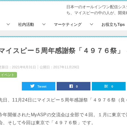
日本一のオールインワン配信シス
ち、マイスピーの中の人が、開発
社内活動
マーケティング
お役立ちTips
マイスピー５周年感謝祭「４９７６祭」
更新日：
2021年8月31日
公開日：
2017年11月29日
イベント
Tweet
0
0
先日、11月24日にマイスピー５周年感謝祭「４９７６祭（良
今年開催されたMyASPの交流会は全部で４回。１月に東京
会、そして今回は東京で「４９７６祭」です。