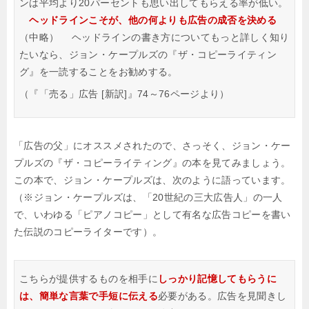
ンは平均より20パーセントも思い出してもらえる率が低い。
ヘッドラインこそが、他の何よりも広告の成否を決める
（中略）
ヘッドラインの書き方についてもっと詳しく知り
たいなら、ジョン・ケープルズの『ザ・コピーライティン
グ』を一読することをお勧めする。
（『「売る」広告 [新訳]』74～76ページより）
「広告の父」にオススメされたので、さっそく、ジョン・ケー
プルズの『ザ・コピーライティング』の本を見てみましょう。
この本で、ジョン・ケープルズは、次のように語っています。
（※ジョン・ケープルズは、「20世紀の三大広告人」の一人
で、いわゆる「ピアノコピー」として有名な広告コピーを書い
た伝説のコピーライターです）。
こちらが提供するものを相手に
しっかり記憶してもらうに
は、簡単な言葉で手短に伝える
必要がある。広告を見聞きし