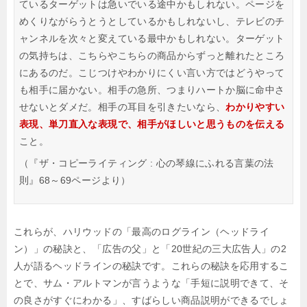
ているターゲットは急いでいる途中かもしれない。ページを
めくりながらうとうとしているかもしれないし、テレビのチ
ャンネルを次々と変えている最中かもしれない。ターゲット
の気持ちは、こちらやこちらの商品からずっと離れたところ
にあるのだ。こじつけやわかりにくい言い方ではどうやって
も相手に届かない。相手の急所、つまりハートか脳に命中さ
せないとダメだ。相手の耳目を引きたいなら、
わかりやすい
表現、単刀直入な表現で、相手がほしいと思うものを伝える
こと。
（『ザ・コピーライティング : 心の琴線にふれる言葉の法
則』68～69ページより）
これらが、ハリウッドの「最高のログライン（ヘッドライ
ン）」の秘訣と、「広告の父」と「20世紀の三大広告人」の2
人が語るヘッドラインの秘訣です。これらの秘訣を応用するこ
とで、サム・アルトマンが言うような「手短に説明できて、そ
の良さがすぐにわかる」、すばらしい商品説明ができるでしょ