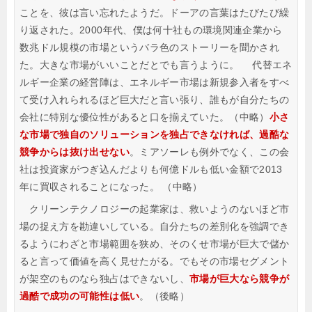
ことを、彼は言い忘れたようだ。ドーアの言葉はたびたび繰
り返された。2000年代、僕は何十社もの環境関連企業から
数兆ドル規模の市場というバラ色のストーリーを聞かされ
た。大きな市場がいいことだとでも言うように。
代替エネ
ルギー企業の経営陣は、エネルギー市場は新規参入者をすべ
て受け入れられるほど巨大だと言い張り、誰もが自分たちの
会社に特別な優位性があると口を揃えていた。（中略）
小さ
な市場で独自のソリューションを独占できなければ、過酷な
競争からは抜け出せない
。ミアソーレも例外でなく、この会
社は投資家がつぎ込んだよりも何億ドルも低い金額で2013
年に買収されることになった。
（中略）
クリーンテクノロジーの起業家は、救いようのないほど市
場の捉え方を勘違いしている。自分たちの差別化を強調でき
るようにわざと市場範囲を狭め、そのくせ市場が巨大で儲か
ると言って価値を高く見せたがる。でもその市場セグメント
が架空のものなら独占はできないし、
市場が巨大なら競争が
過酷で成功の可能性は低い
。（後略）