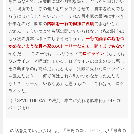
を売るなんて、現実的には不可能な話だ。だったら自分がい
ない場所でも、赤の他人をワクワクさせて、脚本を読んでも
らうにはどうしたらいいか？ それが脚本家の最初にすべき
仕事なのだ。脚本の
内容を一行で簡潔に説明
できないなら、
ごめん、そういつまでも話は聞いていられない（私の関心は
もう次の脚本へ移ってしまうだろう）。
一行で読者の心をつ
かめないような脚本家のストーリーなんて、聞くまでもない
からだ。
この一行は、ハリウッドで
ログライン
（もしくは
ワンライン
）と呼ばれている。ログラインの出来の良し悪し
を判断するのは簡単だ。たとえば、実際に売れたログライン
を読んだとき、「何で俺はこれを思いつかなかったんだろ
う！？ うーん、やるなあ」と思うもの……これは良いログ
ラインだ。
（『SAVE THE CATの法則 : 本当に売れる脚本術』24～26
ページより）
上の話を見ていただければ、「最高のログライン」が「最高の