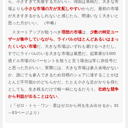
ら、小さすぎて失敗する方がいい。理由は単純だ。大きな市
場よりも
小さな市場の方が支配しやすい
からだ。最初の市場
が大きすぎるかもしれないと感じたら、間違いなく大きいと
思った方がいい。
（中略）
スタートアップが狙うべき
理想の市場
は、
少数の特定ユー
ザーが集中していながら、ライバルがほとんどあるいはまっ
たくいない市場
だ。大きな市場はいずれも避けるべきだし、
すでにライバルのいる大きな市場は最悪だ。起業家が1000
億ドル市場の1パーセントを狙うと言う場合は常に赤信号だ
と思った方がいい。実際には、大きな市場は参入余地がない
か、誰にでも参入できるため目標のシェアに達することがほ
とんど不可能かのどちらかだ。たとえ小さな足がかりを得た
としても、生き残るだけで精一杯になるだろう。
壮絶な競争
から利益が出ることはない
。
（『ゼロ・トゥ・ワン : 君はゼロから何を生み出せるか』81
～83ページより）