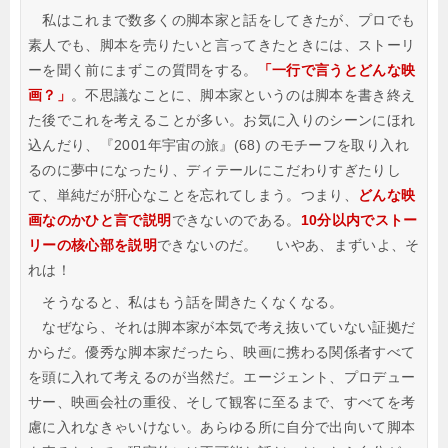
私はこれまで数多くの脚本家と話をしてきたが、プロでも
素人でも、脚本を売りたいと言ってきたときには、ストーリ
ーを聞く前にまずこの質問をする。
「一行で言うとどんな映
画？」
。不思議なことに、脚本家というのは脚本を書き終え
た後でこれを考えることが多い。お気に入りのシーンにほれ
込んだり、『2001年宇宙の旅』(68) のモチーフを取り入れ
るのに夢中になったり、ディテールにこだわりすぎたりし
て、単純だが肝心なことを忘れてしまう。つまり、
どんな映
画なのかひと言で説明
できないのである。
10分以内でストー
リーの核心部を説明
できないのだ。
いやあ、まずいよ、そ
れは！
そうなると、私はもう話を聞きたくなくなる。
なぜなら、それは脚本家が本気で考え抜いていない証拠だ
からだ。優秀な脚本家だったら、映画に携わる関係者すべて
を頭に入れて考えるのが当然だ。エージェント、プロデュー
サー、映画会社の重役、そして観客に至るまで、すべてを考
慮に入れなきゃいけない。あらゆる所に自分で出向いて脚本