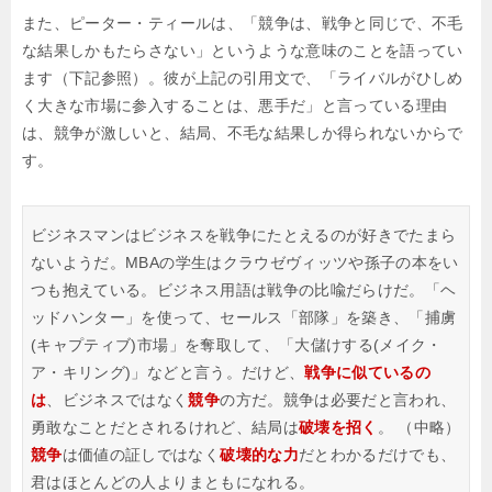
また、ピーター・ティールは、「競争は、戦争と同じで、不毛
な結果しかもたらさない」というような意味のことを語ってい
ます（下記参照）。彼が上記の引用文で、「ライバルがひしめ
く大きな市場に参入することは、悪手だ」と言っている理由
は、競争が激しいと、結局、不毛な結果しか得られないからで
す。
ビジネスマンはビジネスを戦争にたとえるのが好きでたまら
ないようだ。MBAの学生はクラウゼヴィッツや孫子の本をい
つも抱えている。ビジネス用語は戦争の比喩だらけだ。「ヘ
ッドハンター」を使って、セールス「部隊」を築き、「捕虜
(キャプティブ)市場」を奪取して、「大儲けする(メイク・
ア・キリング)」などと言う。だけど、
戦争に似ているの
は
、ビジネスではなく
競争
の方だ。競争は必要だと言われ、
勇敢なことだとされるけれど、結局は
破壊を招く
。
（中略）
競争
は価値の証しではなく
破壊的な力
だとわかるだけでも、
君はほとんどの人よりまともになれる。