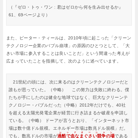
（『ゼロ・トゥ・ワン : 君はゼロから何を生み出せるか』
61、69ページより）
また、ピーター・ティールは、2010年頃に起こった「クリーン
テクノロジー企業のバブル崩壊」の原因のひとつとして、「大
きい市場に参入することは良いことだ」という間違った考えが
広まっていたことを指摘して、次のように述べています。
21世紀の頭には、次に来るのはクリーンテクノロジーだと
誰もが思っていた。（中略）
この努力は失敗に終わる。僕
たちが手にしたのは健全な地球ではなく、巨大なクリーンテ
クノロジー・バブルだった（中略）2012年だけでも、40社
を超える太陽光発電企業が経営に行き詰まるか破産を申請し
ている。（中略）
ドーアが言うとおり、「インターネット市
場は数十億ドル規模。エネルギー市場は数兆ドル規模」だ。
レッドオーシャン
でも、数兆ドルの市場が
過酷で血なまぐさい競争の場
である