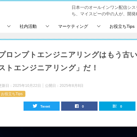
日本一のオールインワン配信シス
ち、マイスピーの中の人が、開発
社内活動
マーケティング
お役立ちTips
プロンプトエンジニアリングはもう古
ストエンジニアリング」だ！
更新日：
2025年10月22日
公開日：
2025年8月8日
お役立ちTips
Tweet
0
0