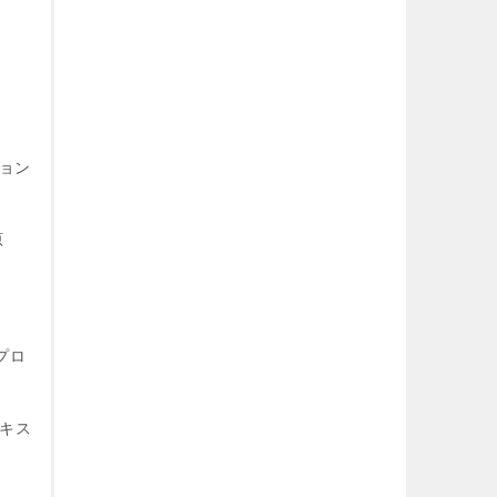
ション
原
プロ
テキス