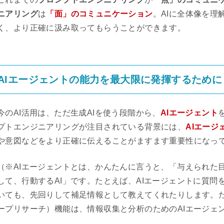
ニアリング
は
「面」のコミュニケーション
。AIに全体像を理
く、より正確に汲み取ってもらうことができます。
AIエージェントの能力を最大限に発揮するために
今のAI活用は、ただ生成AIを使う段階から、
AIエージェント
プトエンジニアリングが注目されている背景には、
AIエー
や意図などをより正確に伝えることがますます重要性になっ
（※AIエージェントとは、かんたんに言うと、「与えられた
して、行動するAI」です。たとえば、AIエージェントに質
いても、先回りして補足情報として教えてくれたりします。たとえば、
ープリサーチ）機能は、情報収集と分析のためのAIエージェ