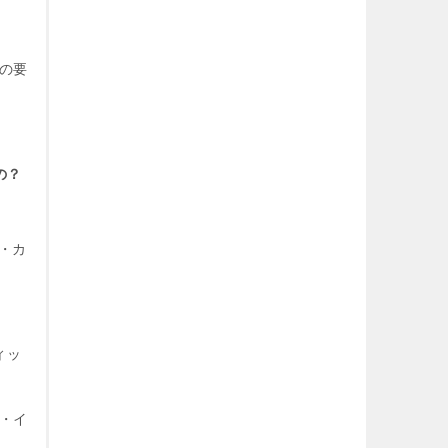
の要
の？
イ・カ
ィッ
・イ