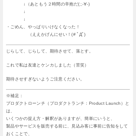
↓（あともう２時間の辛抱だ(;;-∀-)
↓
↓
・ごめん、やっぱりいけなくなった！
（ええかげんにせい！(# ﾟДﾟ)
じらして、じらして、期待させて、落とす。
これで私は友達とケンカしました（苦笑）
期待させすぎないようご注意ください。
※補足：
プロダクトローンチ（プロダクトランチ：Product Launch）と
は、
いくつかの捉え方・解釈がありますが、簡単にいうと、
製品やサービスを販売する前に、見込み客に事前に告知をして
おくことで、