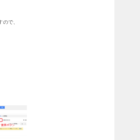
すので、
。