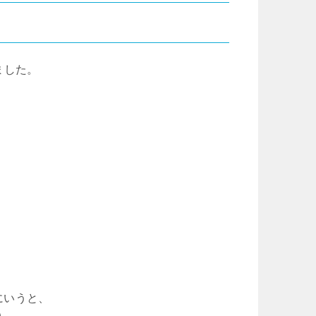
ました。
、
。
にいうと、