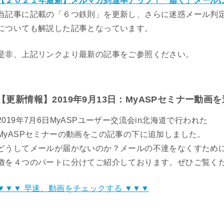
【２０２１年最新】メルマガ到達率アップ！「届く」メール
当記事に記載の「６つ鉄則」を更新し、さらに迷惑メール判
についても解説した記事となっています。
是非、上記リンクより最新の記事をご参照ください。
【更新情報】2019年9月13日：MyASPセミナー動画
2019年7月6日MyASPユーザー交流会in北海道で行われた
MyASPセミナーの動画をこの記事の下に追加しました。
どうしてメールが届かないのか？メールの不達をなくすため
徴を４つのパートに分けてご紹介しております。ぜひご覧く
▼▼▼ 早速、動画をチェックする ▼▼▼