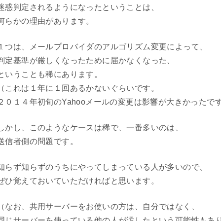
迷惑判定されるようになったということは、
何らかの理由があります。
１つは、メールプロバイダのアルゴリズム変更によって、
判定基準が厳しくなったために届かなくなった、
ということも稀にあります。
（これは１年に１回あるかないぐらいです。
２０１４年初旬のYahooメールの変更は影響が大きかったで
しかし、このようなケースは稀で、一番多いのは、
送信者側の問題です。
知らず知らずのうちにやってしまっている人が多いので、
ぜひ覚えておいていただければと思います。
（なお、共用サーバーをお使いの方は、自分ではなく、
同じサーバーを使っている他の人が汚したという可能性もあ