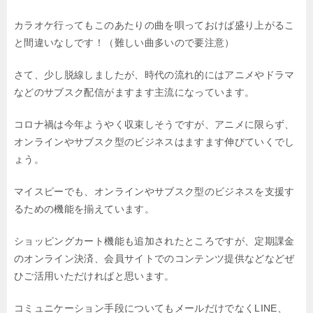
カラオケ行ってもこのあたりの曲を唄っておけば
盛り上がるこ
と間違いなしです！
（難しい曲多いので要注意）
さて、少し脱線しましたが、
時代の流れ的にはアニメやドラマ
などの
サブスク配信がますます主流になっています。
コロナ禍は今年ようやく収束しそうですが、アニメに限らず、
オンラインやサブスク型のビジネスはますます伸びていくでし
ょう。
マイスピーでも、
オンラインやサブスク型のビジネスを支援す
るための機能を揃えています。
ショッピングカート機能も追加されたところですが、
定期課金
のオンライン決済、
会員サイトでのコンテンツ提供などなど
ぜ
ひご活用いただければと思います。
コミュニケーション手段についても
メールだけでなくLINE、