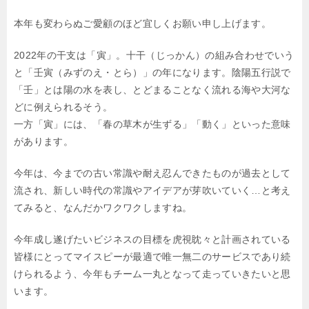
本年も変わらぬご愛顧のほど宜しくお願い申し上げます。
2022年の干支は「寅」。十干（じっかん）の組み合わせでいう
と
「壬寅（みずのえ・とら）」の年になります。
陰陽五行説で
「壬」とは陽の水を表し、とどまることなく流れる海や大河な
どに
例えられるそう。
一方「寅」には、「春の草木が生ずる」「動く」といった意味
があります。
今年は、今までの古い常識や耐え忍んできたものが過去として
流され、新しい時代の常識や
アイデアが芽吹いていく…と考え
てみると、なんだかワクワクしますね。
今年成し遂げたいビジネスの目標を虎視眈々と計画されている
皆様にとって
マイスピーが最適で唯一無二のサービスであり続
けられるよう、
今年もチーム一丸となって走っていきたいと思
います。