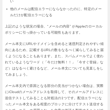
い
他のメールは配信エラーにならなかったのに、特定のメー
ルだけが配信エラーになる
上記のような状況の場合、
“メールの内容” がAppleのローカル
ポリシーに引っ掛かっている可能性もあります。
メール本文にURLやドメインを含めると迷惑判定されやすい傾
向にあるため、
記載するURLの数をなるべく減らしてみると届
くようになることもあります。
また、スパムメールでよく使わ
れているようなワード（「今だけ無料！！」「今すぐ登録」な
ど）は
なるべく避けるなど、メール本文についても見直しをし
てみましょう。
メール本文内で原因となる部分の見当がつかない場合は、実際
にiCloudのメールアドレスを取得して、
そのメールアドレスに
送信テストしてみることも対処法の1つです。
配信エラーにな
ったメール本文をある程度のブロックに分けてテスト送信する