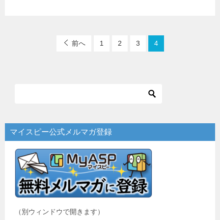
前へ
1
2
3
4
マイスピー公式メルマガ登録
（別ウィンドウで開きます）