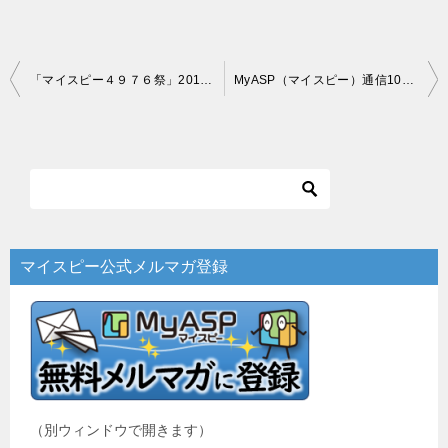
投
「マイスピー４９７６祭」2018 in 東京 を開催しました！
MyASP（マイスピー）通信100号記念！カレンダープレゼント大盛況！！
稿
ナ
ビ
ゲ
ー
マイスピー公式メルマガ登録
シ
ョ
ン
（別ウィンドウで開きます）