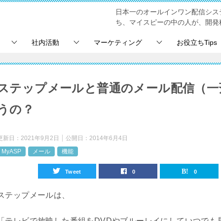
日本一のオールインワン配信シス
ち、マイスピーの中の人が、開発
社内活動
マーケティング
お役立ちTips
ステップメールと普通のメール配信（一
うの？
更新日：
2021年9月2日
公開日：
2014年6月4日
MyASP
メール
機能
Tweet
0
0
ステップメールは、
「テレビで放映した番組をDVDやブルーレイにしていつでも