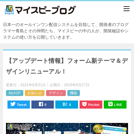
日本一のオールインワン配信システムを目指して、開発者のプログ
ラマー青島とその仲間たち、マイスピーの中の人が、開発秘話やシ
ステムの使い方を公開していきます。
【アップデート情報】フォーム新テーマ＆デ
ザインリニューアル！
更新日：
2021年8月31日
公開日：
2019年8月27日
MyASP
お知らせ
デザイン
機能
Tweet
0
0
Pocket
LINE