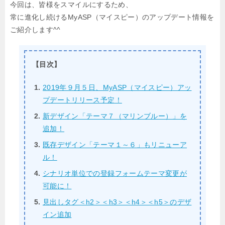
今回は、皆様をスマイルにするため、
常に進化し続けるMyASP（マイスピー）のアップデート情報を
ご紹介します^^
【目次】
2019年９月５日、MyASP（マイスピー）アッ
プデートリリース予定！
新デザイン「テーマ７（マリンブルー）」を
追加！
既存デザイン「テーマ１～６」もリニューア
ル！
シナリオ単位での登録フォームテーマ変更が
可能に！
見出しタグ＜h2＞＜h3＞＜h4＞＜h5＞のデザ
イン追加