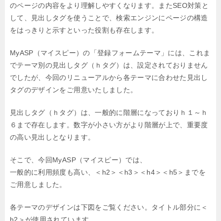
のページの内容をより理解しやすくなります。またSEO対策と
して、見出しタグを使うことで、検索エンジンにページの構造
をはっきりと示すといった役割も存在します。
MyASP（マイスピー）の「登録フォームテーマ」には、これま
でテーマ別の見出しタグ（ｈタグ）は、設定されておりません
でしたが、今回のリニューアルから各テーマに合わせた見出し
タグのデザインをご用意いたしました。
見出しタグ（ｈタグ）は、一般的に階層になっておりｈ１～ｈ
６まで存在します。数字が小さい方がより階層が上で、重要度
の高い見出しとなります。
そこで、今回MyASP（マイスピー）では、
一般的に利用頻度も高い、＜h2＞＜h3＞＜h4＞＜h5＞までを
ご用意しました。
各テーマのデザインは下図をご覧ください。タイトル部分に＜
h2＞が使用されています。