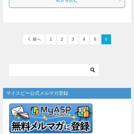
前へ
1
2
3
4
5
6
マイスピー公式メルマガ登録