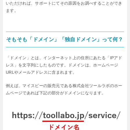
いただければ、
サポートにてその原因をお調べすることができ
ます。
そもそも「ドメイン」「独自ドメイン」って何？
「ドメイン」とは、インターネット上の住所にあたる「IPアド
レス」を文字列にしたものです。
ドメインは、ホームページ
URLやメールアドレスに含まれます。
例えば、マイスピーの販売元である株式会社ツールラボのホー
ムページであれば
下記の部分がドメインになります。