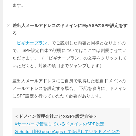
ます。
差出人メールアドレスのドメインにMyASPのSPF設定をす
る
「
ビギナープラン
」でご説明した内容と同様となりますの
で、
SPF設定自体の説明についてはここでは割愛させてい
ただきます。
（「ビギナープラン」の文字をクリックして
いただくと、対象の項目までジャンプします）
差出人メールアドレスにご自身で取得した独自ドメインの
メールアドレスを設定する場合、
下記を参考に、ドメイン
にSPF設定を行っていただく必要があります。
＜ドメイン管理会社ごとのSPF設定方法＞
Xサーバーで管理しているドメインのSPF設定
G Suite（旧GoogleApps）で管理しているドメインの