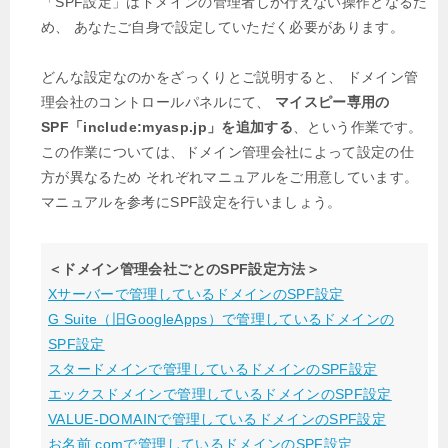
「SPF設定」はドメインの管理者しか行えない操作となるた
め、
あなたご自身で設定していただく必要があります。
どんな設定なのかをざっくりとご説明すると、
ドメイン管
理会社のコントロールパネルにて、
マイスピー専用の
SPF「include:myasp.jp」を追加する
、という作業です。
この作業については、ドメイン管理会社によって設定の仕
方が異なるため
それぞれマニュアルをご用意しています。
マニュアルを参考にSPF設定を行いましょう。
＜ドメイン管理会社ごとのSPF設定方法＞
Xサーバーで管理しているドメインのSPF設定
G Suite（旧GoogleApps）で管理しているドメインの
SPF設定
スタードメインで管理しているドメインのSPF設定
エックスドメインで管理しているドメインのSPF設定
VALUE-DOMAINで管理しているドメインのSPF設定
お名前.comで管理しているドメインのSPF設定