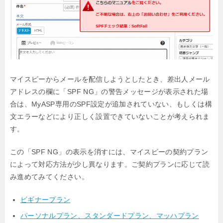
マイスピーからメールを配信しようとしたとき、
差出人メール
アドレスの欄に「SPF NG」の警告メッセージが表示された場
合は、
MyASP専用のSPF設定が追加されていない、
もしくは構
文エラーなどにより正しく設置できていないことが考えられま
す。
この「SPF NG」の表示を消すには、マイスピーの契約プラン
によって対応方法が少し異なります。
ご契約プランに応じて読
み進めてみてください。
ビギナープラン
パーソナルプラン、スタンダードプラン、マッハプラン