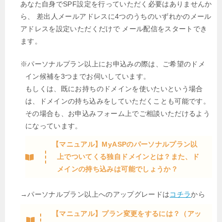
あなた自身でSPF設定を行っていただく必要はありませんか
ら、
差出人メールアドレスに4つのうちのいずれかのメール
アドレスを設定いただくだけで
メール配信をスタートでき
ます。
※パーソナルプラン以上にお申込みの際は、ご希望のドメ
イン候補を3つまでお伺いしています。
もしくは、既にお持ちのドメインを使いたいという場合
は、
ドメインの持ち込みをしていただくことも可能です。
その場合も、お申込みフォーム上でご相談いただけるよう
になっています。
【マニュアル】MyASPのパーソナルプラン以
上でついてくる独自ドメインとは？
また、ド
メインの持ち込みは可能でしょうか？
→パーソナルプラン以上へのアップグレードは
コチラ
から
【マニュアル】プラン変更をするには？（アッ