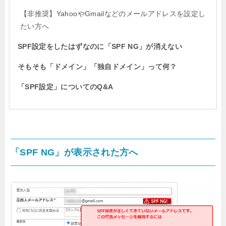
【非推奨】YahooやGmailなどのメールアドレスを設定し
たい方へ
SPF設定をしたはずなのに「SPF NG」が消えない
そもそも「ドメイン」「独自ドメイン」って何？
「SPF設定」についてのQ&A
「SPF NG」が表示された方へ