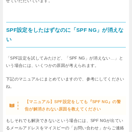
せていただいています。
SPF設定をしたはずなのに「SPF NG」が消えな
い
「SPF設定を試してみたけど、「SPF NG」が消えない…」と
いう場合には、
いくつかの原因が考えられます。
下記のマニュアルにまとめていますので、参考にしてください
ね。
【マニュアル】SPF設定をしても『SPF NG』の警
告が解消されない原因を教えてください
もしそれでも解決できないという場合には、
SPF NGが出てい
るメールアドレスをマイスピーの「お問い合わせ」からご連絡