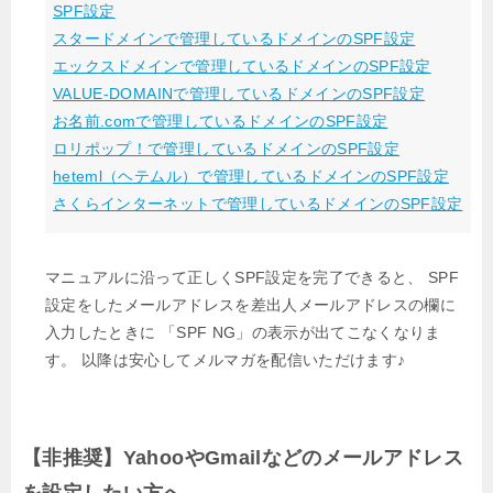
SPF設定
スタードメインで管理しているドメインのSPF設定
エックスドメインで管理しているドメインのSPF設定
VALUE-DOMAINで管理しているドメインのSPF設定
お名前.comで管理しているドメインのSPF設定
ロリポップ！で管理しているドメインのSPF設定
heteml（ヘテムル）で管理しているドメインのSPF設定
さくらインターネットで管理しているドメインのSPF設定
マニュアルに沿って正しくSPF設定を完了できると、
SPF
設定をしたメールアドレスを差出人メールアドレスの欄に
入力したときに
「SPF NG」の表示が出てこなくなりま
す。
以降は安心してメルマガを配信いただけます♪
【非推奨】YahooやGmailなどのメールアドレス