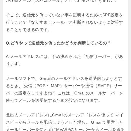
が迷惑メール（スパムメール）として利用されてきました。
そこで、送信元を偽っていない事を証明するためのSPF設定を
行うことで
「なりすましメール」と判断されないように対策す
ることができるのです。
Q.どうやって送信元を偽ったかどうか判断しているの？
A.メールアドレスには、予め決められた「配信サーバー」があ
ります。
メールソフトで、Gmailのメールアドレスを送受信しようとす
るとき、
受信（POP・IMAP）サーバーや送信（SMTP）サー
バーの設定をしますよね？
これは、Gmailのメールサーバーを
使ってメールを送受信するための設定になります。
差出人メールアドレスにGmailのメールアドレスを使って
マイ
スピーからメールを配信しようとした場合、
Gmailで用意した
メールサーバーを使わずにMyASPのサーバーからメールを送る