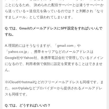
ことになるため、
決められた配信サーバーとは違うサーバーか
ら送っている＝送信元を偽っているのでは？
と判断され「なり
すましメール」として扱われてしまいます。
Q.では、GmailのメールアドレスにSPF設定をすればいいんで
すね。
A.理屈的にはそうなりますが、「gmail.com」や
「yahoo.co.jp」、
携帯キャリアなどのメールアドレスは
Google社やYahoo社、
各携帯電話会社で管理しているドメイン
になるので、
利用者側で個別に設定を変更することはできませ
ん。
※iCloudやhotmailなどのフリーメールアドレスも同様です。
ま
た、ocnやplalaなどプロバイダーから提供されるメールアドレ
スも同様です。
Q.では、どうすればいいの？